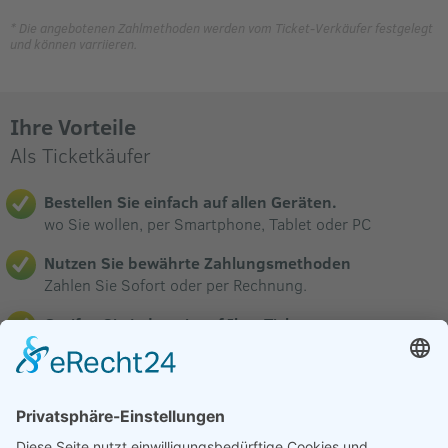
* Die angebotenen Zahlmethoden werden vom Ticket-Verkäufer festgelegt
und können varriieren.
Ihre Vorteile
Als Ticketkäufer
Bestellen Sie einfach auf allen Geräten.
wo Sie wollen, per Smartphone, Tablet oder PC
Nutzen Sie bewährte Zahlungsmethoden
Zahlen Sie Sofort oder per Rechnung.
Greifen Sie jederzeit auf Ihre Tickets zu.
über die Ticketbox haben Sie ständigen Zugang.
Profitieren Sie von günstigen Systemgebühren.
Veranstalter verkaufen bei uns zu fairen Konditionen.