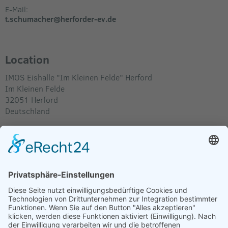
E-Mail:
t.schumacher@herforder-ev.de
Location
IMOS Eishalle "Im Kleinen Felde" Herford
Im Kleinen Felde
32051
Herford
Deutschland
Im Routenplaner anzeigen
Verkäufer
Herforder Eishockey Verein e.V.
Leopoldstraße 2-8
32051 Herford