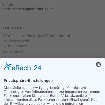
E-Mail:
t.schumacher@herforder-ev.de
Location
IMOS Eishalle "Im Kleinen Felde" Herford
Im Kleinen Felde
32051
Herford
Deutschland
Im Routenplaner anzeigen
Verkäufer
Herforder Eishockey Verein e.V.
Leopoldstraße 2-8
32051 Herford