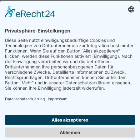
Verkäufer
Kulturverein Objekt 5 e.V.
Seebener Straße 5
06114 Halle
Deutschland
Telefon:
0345 - 478 233 67
Telefax:
0345 - 478 233 66
E-Mail:
peter.brock@objekt5.de
Internet:
www.objekt5.de
Hier finden Sie die
Datenschutzerkärung
und das
Impressum
des Verkäufers.
KONTAKT
IMPRESSUM
Nach oben
DATENSCHUTZ
AGB