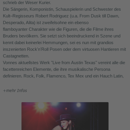
schrieb der Weser Kurier.
Die Sängerin, Komponistin, Schauspielerin und Schwester des
Kult–Regisseurs Robert Rodriguez (u.a. From Dusk till Dawn,
Desperado, Alita) ist zweifelsohne ein ebenso
flamboyanter Charakter wie die Figuren, die die Filme ihres
Bruders bevölkern. Sie setzt sich beeindruckend in Szene und
kennt dabei keinerlei Hemmungen, sei es nun mit grandios
inszenierten Rock'n'Roll Posen oder dem virtuosen Hantieren mit
Castagnetten.
Vonnes aktuellstes Werk "Live from Austin Texas" vereint alle die
facettenreichen Elemente, die ihre musikalische Persona
definieren. Rock, Folk, Flamenco, Tex Mex und ein Hauch Latin,
die zusammengenommen ein reiches und farbenfrohes Bild
abgeben, das einfach stimmig und einzigartig ist.
+
mehr Infos
Vonne pendelt seit Jahren zwischen Musik und Film. So spielte
sie nicht nur Nebenrollen in den Filmen ihres Bruders u.a. in
Desperado, Spy Kids, Machete Kills oder als "Zorro Girl" in Sin
City, sondern schrieb auch Filmmusik wie "Traeme paz" für Once
Upon a Time in Mexico mit Johnny Depp und Salma Hayek oder
"Mudpies & Gasoline" für Hellride von Quentin Tarantino.