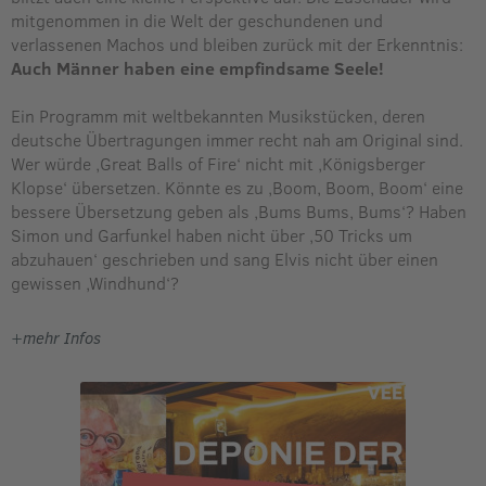
mitgenommen in die Welt der geschundenen und
verlassenen Machos und bleiben zurück mit der Erkenntnis:
Auch Männer haben eine empfindsame Seele!
Ein Programm mit weltbekannten Musikstücken, deren
deutsche Übertragungen immer recht nah am Original sind.
Wer würde ‚Great Balls of Fire‘ nicht mit ‚Königsberger
Klopse‘ übersetzen. Könnte es zu
‚Boom, Boom, Boom‘ eine
bessere Übersetzung geben als ‚Bums Bums, Bums‘? Haben
Simon und Garfunkel haben nicht über ‚50 Tricks um
abzuhauen‘ geschrieben und sang Elvis nicht über einen
gewissen ‚Windhund‘?
Mit dieser Veranstaltung
wird die Anschaffung eines 24/7
+
mehr Infos
Außenkastens für einen Defibrillator in Dinker unterstützt.
Veranstalter:
Anges Gasthof Witteborg, Dinker