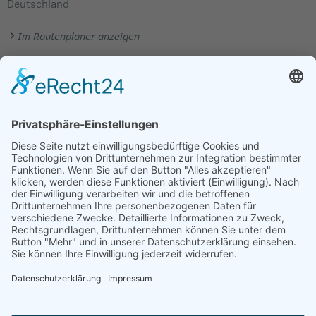
Deutschland
Im Routenplaner anzeigen
Verkäufer
Definetz e.V.
Friedrich-Ebert-Straße 75
59425 Unna
Deutschland
Telefon:
0 23 03 – 92 91 006
Telefax:
0 23 85 – 44 34 687
E-Mail:
info@definetz.de
Internet:
http://www.definetz.org
Hier finden Sie die
Datenschutzerkärung
und das
Impressum
des Verkäufers.