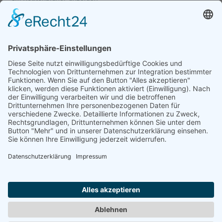
Verkäufer
Liederbuch e.V.
Römerplatz 5
08056 Zwickau
Deutschland
Telefon:
0375 - 298 498
E-Mail:
verein@liederbuch-zwickau.de
Internet:
http://www.liederbuch-zwickau.de
Hier finden Sie die
Datenschutzerkärung
und das
Impressum
des Verkäufers.
KONTAKT
IMPRESSUM
Nach oben
DATENSCHUTZ
AGB