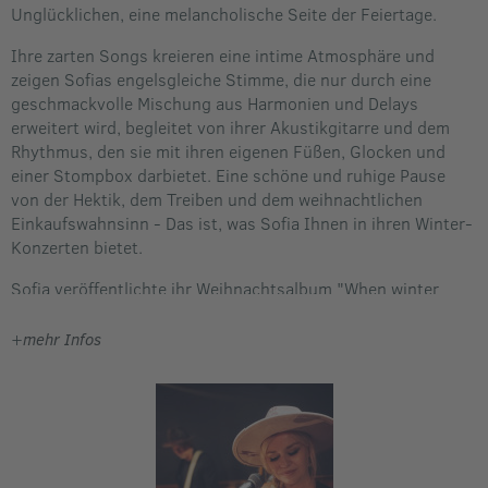
Unglücklichen, eine melancholische Seite der Feiertage.
Ihre zarten Songs kreieren eine intime Atmosphäre und
zeigen Sofias engelsgleiche Stimme, die nur durch eine
geschmackvolle Mischung aus Harmonien und Delays
erweitert wird, begleitet von ihrer Akustikgitarre und dem
Rhythmus, den sie mit ihren eigenen Füßen, Glocken und
einer Stompbox darbietet. Eine schöne und ruhige Pause
von der Hektik, dem Treiben und dem weihnachtlichen
Einkaufswahnsinn - Das ist, was Sofia Ihnen in ihren Winter-
Konzerten bietet.
Sofia veröffentlichte ihr Weihnachtsalbum "When winter
comes" 2017 und es führte bald darauf die folk radio charts
in den USA an, wo es als fünft meistgespieltes Album
+
mehr Infos
einstieg. Auf dem Album werden die alten Lieder mit einer
modernen Produktion neu interpretiert und zu einem
perfekten Weihnachtsgeschenk verbunden.