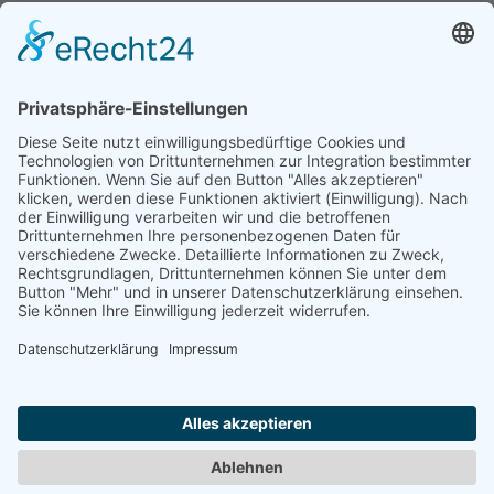
Verkäufer
Kulturverein Objekt 5 e.V.
Seebener Straße 5
06114 Halle
Deutschland
Telefon:
0345 - 478 233 67
Telefax:
0345 - 478 233 66
E-Mail:
peter.brock@objekt5.de
Internet:
www.objekt5.de
Hier finden Sie die
Datenschutzerkärung
und das
Impressum
des Verkäufers.
KONTAKT
IMPRESSUM
Nach oben
DATENSCHUTZ
AGB