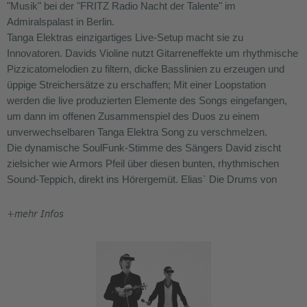
"Musik" bei der "FRITZ Radio Nacht der Talente" im
Admiralspalast in Berlin.
Tanga Elektras einzigartiges Live-Setup macht sie zu
Innovatoren. Davids Violine nutzt Gitarreneffekte um rhythmische
Pizzicatomelodien zu filtern, dicke Basslinien zu erzeugen und
üppige Streichersätze zu erschaffen; Mit einer Loopstation
werden die live produzierten Elemente des Songs eingefangen,
um dann im offenen Zusammenspiel des Duos zu einem
unverwechselbaren Tanga Elektra Song zu verschmelzen.
Die dynamische SoulFunk-Stimme des Sängers David zischt
zielsicher wie Armors Pfeil über diesen bunten, rhythmischen
Sound-Teppich, direkt ins Hörergemüt. Elias` Die Drums von
Elias sorgen für den unwiderstehlichen Kick, der augenblicklich
alles um ihn herum in Bewegung setzt, während er es liebt, das
+
mehr Infos
Publikum auch noch spontan mit seinen Rap-Alter Ego "Boy
DADA" zu euphorisieren.
Diese Mischung emotionalisiert einfach und lässt jede Zelle im
Körper feiern. Geigentechno? Drum'N'Violin? NewSoul? TANGA
FUNK!
Foto: Neal McQueen