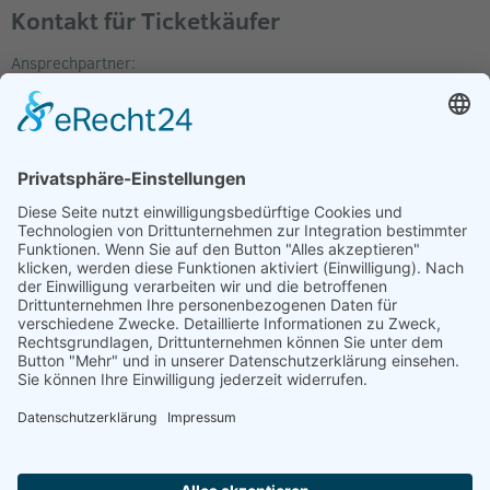
Kontakt für Ticketkäufer
Ansprechpartner:
Michael Proschek
Hotline:
01773107195
E-Mail:
proschek@gmx.de
Location
Oberburg Giebichenstein
Seebener Straße 1
06114
Halle
Deutschland
Im Routenplaner anzeigen