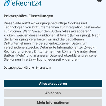
Verkäufer
Kulturverein Objekt 5 e.V.
Seebener Straße 5
06114 Halle
Deutschland
Telefon:
0345 - 478 233 67
Telefax:
0345 - 478 233 66
E-Mail:
peter.brock@objekt5.de
Internet:
www.objekt5.de
Hier finden Sie die
Datenschutzerkärung
und das
Impressum
des Verkäufers.
KONTAKT
IMPRESSUM
Nach oben
DATENSCHUTZ
AGB
BARRIEREFREIHEITSERKLÄRUNG