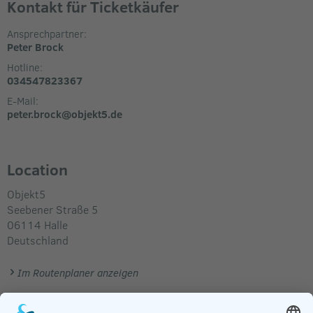
Kontakt für Ticketkäufer
Ansprechpartner:
Peter Brock
Hotline:
034547823367
E-Mail:
peter.brock@objekt5.de
Location
Objekt5
Seebener Straße 5
06114
Halle
Deutschland
Im Routenplaner anzeigen