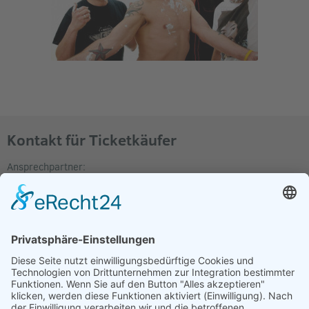
Kontakt für Ticketkäufer
Ansprechpartner:
rockschichtgbr@web.de
Hotline:
01629311700
E-Mail:
rockschichtgbr@web.de
Location