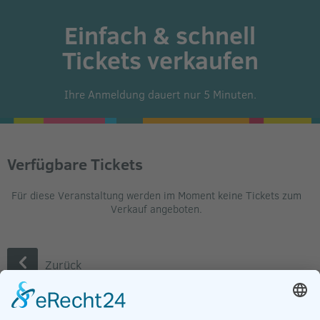
Einfach & schnell
Tickets verkaufen
Ihre Anmeldung dauert nur 5 Minuten.
Verfügbare Tickets
Für diese Veranstaltung werden im Moment keine Tickets zum
Verkauf angeboten.
Zurück