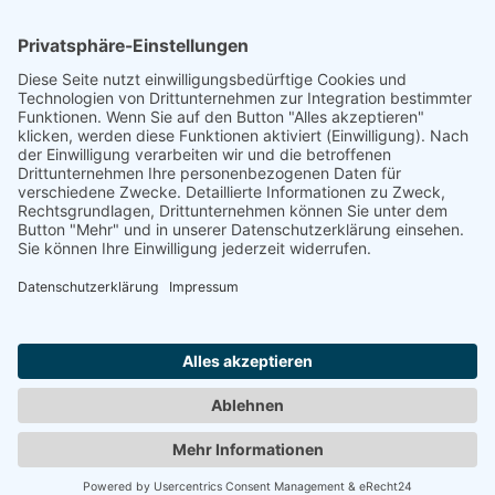
Verkäufer
Vier Linden Veranstaltungszentrum
Alfelder Straße 55b
31139 Hildesheim
Deutschland
Telefon:
+49 1733775426
E-Mail:
info@vierlinden-hi.de
Internet:
vierlinden-hi.de
Hier finden Sie die
Datenschutzerkärung
und das
Impressum
des Verkäufers.
Nach oben