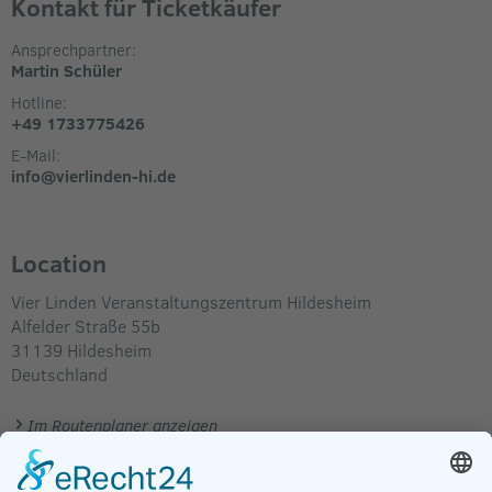
Kontakt für Ticketkäufer
Ansprechpartner:
Martin Schüler
Hotline:
+49 1733775426
E-Mail:
info@vierlinden-hi.de
Location
Vier Linden Veranstaltungszentrum Hildesheim
Alfelder Straße 55b
31139
Hildesheim
Deutschland
Im Routenplaner anzeigen